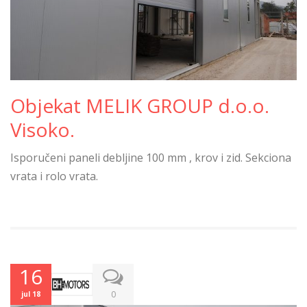
Objekat MELIK GROUP d.o.o.
Visoko.
Isporučeni paneli debljine 100 mm , krov i zid. Sekciona
vrata i rolo vrata.
16
0
jul 18