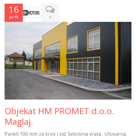
16
0
jul 18
Objekat HM PROMET d.o.o.
Maglaj.
Paneli 100 mm za krov i zid. Sekciona vrata . Utovarna