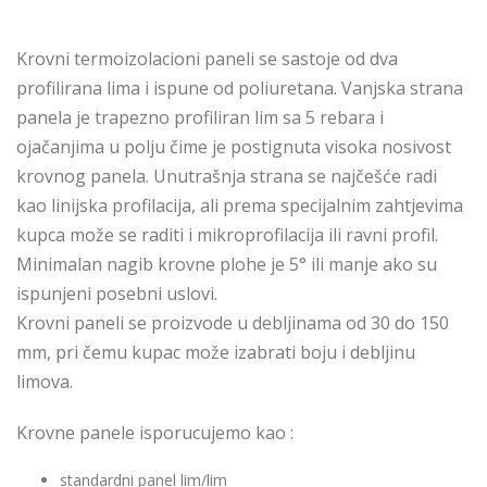
Krovni termoizolacioni paneli se sastoje od dva
profilirana lima i ispune od poliuretana. Vanjska strana
panela je trapezno profiliran lim sa 5 rebara i
ojačanjima u polju čime je postignuta visoka nosivost
krovnog panela. Unutrašnja strana se najčešće radi
kao linijska profilacija, ali prema specijalnim zahtjevima
kupca može se raditi i mikroprofilacija ili ravni profil.
Minimalan nagib krovne plohe je 5° ili manje ako su
ispunjeni posebni uslovi.
Krovni paneli se proizvode u debljinama od 30 do 150
mm, pri čemu kupac može izabrati boju i debljinu
limova.
Krovne panele isporucujemo kao :
standardni panel lim/lim