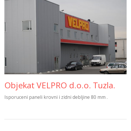
Objekat VELPRO d.o.o. Tuzla.
Isporuceni paneli krovni i zidni debljine 80 mm .