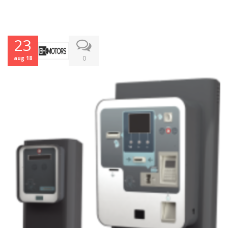
23
0
aug 18