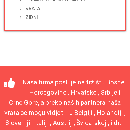
VRATA
ZIDNI
Naša firma posluje na tržištu Bosne
i Hercegovine , Hrvatske , Srbije i
Crne Gore, a preko naših partnera naša
vrata se mogu vidjeti i u Belgiji , Holandiji ,
Sloveniji , Italiji , Austriji, Švicarskoj , i dr...