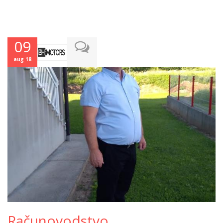
09
-
aug 18
Računovodstvo