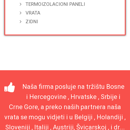
TERMOIZOLACIONI PANELI
VRATA
ZIDNI
Naša firma posluje na tržištu Bosne
i Hercegovine , Hrvatske , Srbije i
Crne Gore, a preko naših partnera naša
vrata se mogu vidjeti i u Belgiji , Holandiji ,
Sloveniji , Italiji , Austriji, Švicarskoj , i dr...